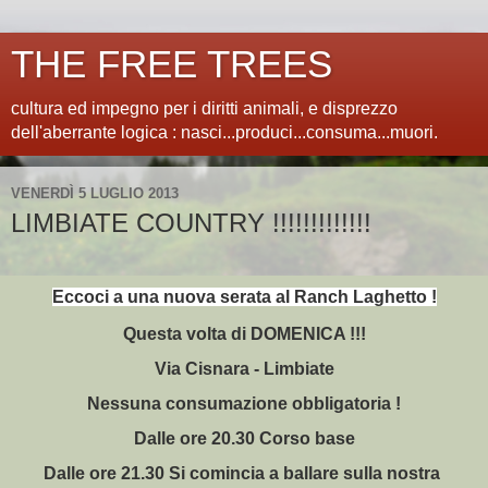
THE FREE TREES
cultura ed impegno per i diritti animali, e disprezzo
dell'aberrante logica : nasci...produci...consuma...muori.
VENERDÌ 5 LUGLIO 2013
LIMBIATE COUNTRY !!!!!!!!!!!!!
Eccoci a una nuova serata al Ranch Laghetto !
Questa volta di DOMENICA !!!
Via Cisnara - Limbiate
Nessuna consumazione obbligatoria !
Dalle ore 20.30 Corso base
Dalle ore 21.30 Si comincia a ballare sulla nostra